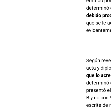
emitido por
determinó q
debido pro
que se le 
evidentemen
Según revel
acta y dipl
que lo acr
determinó q
presentó el
B y no con 
escrita de 