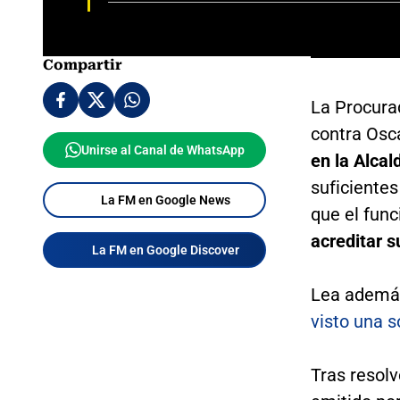
Compartir
La Procurad
contra Os
Unirse al Canal de WhatsApp
en la Alcal
suficiente
La FM en Google News
que el fun
acreditar s
La FM en Google Discover
Lea ademá
visto una s
Tras resolv