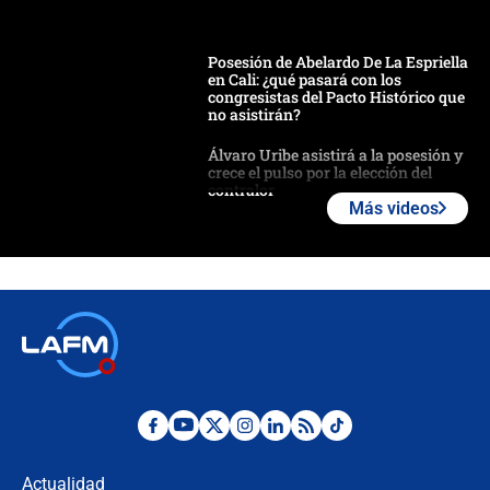
Posesión de Abelardo De La Espriella
en Cali: ¿qué pasará con los
congresistas del Pacto Histórico que
no asistirán?
Álvaro Uribe asistirá a la posesión y
crece el pulso por la elección del
contralor
Más videos
🔴 EN VIVO | Noticiero La FM con
Juan Lozano - 6 de agosto de 2026
¿Por qué De la Espriella gobernará
desde Barranquilla? Experto explica
la razón
Estratega de Abelardo de la Espriella
revela cómo venció a la “casta
política” en campaña: “Estaba
Actualidad
completamente seguro”