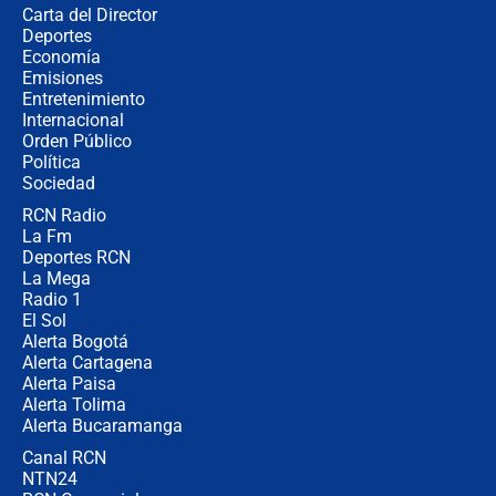
Carta del Director
Alias ‘Calarcá’ habría pagado $60
Deportes
millones al mes a un supuesto
Economía
coronel para filtrar información del
Emisiones
Ejército
Entretenimiento
Internacional
Las razones para escoger al nuevo
Orden Público
director de la Policía
Política
Sociedad
RCN Radio
"Prohibir es la salida fácil": ¿Qué
La Fm
futuro les espera a las cabalgatas en
Colombia?
Deportes RCN
La Mega
Radio 1
El Sol
Alerta Bogotá
Alerta Cartagena
Alerta Paisa
Alerta Tolima
Alerta Bucaramanga
Canal RCN
NTN24