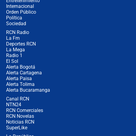
Entretenimiento
Internacional
Las seis de las 6 con Juan Lozano |
Orden Público
jueves 6 de agosto de 2026
Política
Sociedad
RCN Radio
Posesión de Abelardo De La Espriella
La Fm
en Cali: ¿qué pasará con los
congresistas del Pacto Histórico que
Deportes RCN
no asistirán?
La Mega
Radio 1
El Sol
Alerta Bogotá
Alerta Cartagena
Alerta Paisa
Alerta Tolima
Alerta Bucaramanga
Canal RCN
NTN24
RCN Comerciales
RCN Novelas
Noticias RCN
SuperLike