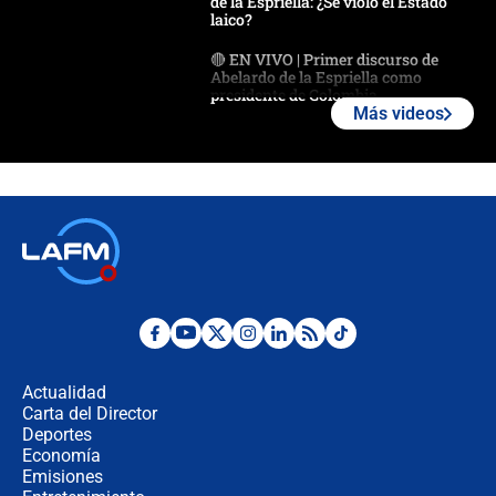
de la Espriella: ¿Se violó el Estado
laico?
🔴 EN VIVO | Primer discurso de
Abelardo de la Espriella como
presidente de Colombia
Más videos
¿La posesión de Abelardo De la
Espriella en Cali inicia la
descentralización en Colombia? Esto
respondió el alcalde Eder
Así será la posesión de Abelardo de
la Espriella este 7 de agosto:
cronograma oficial y detalles clave
Desde dermatitis hasta infecciones:
los riesgos de usar cascos de motos
de aplicaciones de transporte
Actualidad
Carta del Director
¿Cómo comprar dólares desde el
Deportes
celular? Requisitos, pasos y
Economía
recomendaciones
Emisiones