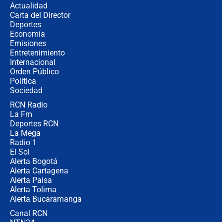
Actualidad
Carta del Director
¿Cómo comprar dólares desde el
Deportes
celular? Requisitos, pasos y
Economía
recomendaciones
Emisiones
Entretenimiento
Internacional
Las seis de las 6 con Juan Lozano |
Orden Público
jueves 6 de agosto de 2026
Política
Sociedad
RCN Radio
Posesión de Abelardo De La Espriella
La Fm
en Cali: ¿qué pasará con los
congresistas del Pacto Histórico que
Deportes RCN
no asistirán?
La Mega
Radio 1
El Sol
Alerta Bogotá
Alerta Cartagena
Alerta Paisa
Alerta Tolima
Alerta Bucaramanga
Canal RCN