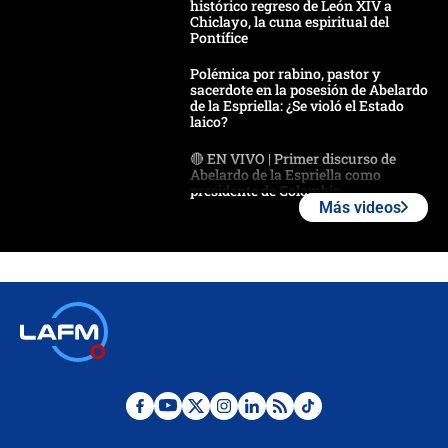
histórico regreso de León XIV a
Chiclayo, la cuna espiritual del
Pontífice
Polémica por rabino, pastor y
sacerdote en la posesión de Abelardo
de la Espriella: ¿Se violó el Estado
laico?
🔴 EN VIVO | Primer discurso de
Abelardo de la Espriella como
presidente de Colombia
Más videos
¿La posesión de Abelardo De la
Espriella en Cali inicia la
descentralización en Colombia? Esto
respondió el alcalde Eder
Así será la posesión de Abelardo de
la Espriella este 7 de agosto:
cronograma oficial y detalles clave
Desde dermatitis hasta infecciones:
los riesgos de usar cascos de motos
de aplicaciones de transporte