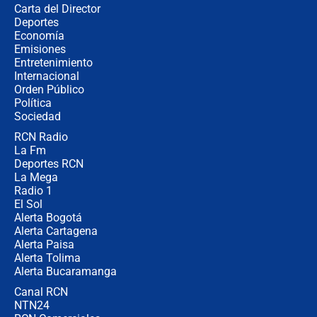
Carta del Director
¿Cómo comprar dólares desde el
Deportes
celular? Requisitos, pasos y
Economía
recomendaciones
Emisiones
Entretenimiento
Internacional
Las seis de las 6 con Juan Lozano |
Orden Público
jueves 6 de agosto de 2026
Política
Sociedad
RCN Radio
Posesión de Abelardo De La Espriella
La Fm
en Cali: ¿qué pasará con los
congresistas del Pacto Histórico que
Deportes RCN
no asistirán?
La Mega
Radio 1
El Sol
Alerta Bogotá
Alerta Cartagena
Alerta Paisa
Alerta Tolima
Alerta Bucaramanga
Canal RCN
NTN24