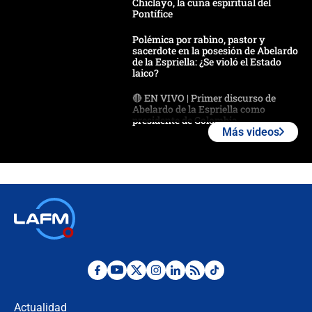
Chiclayo, la cuna espiritual del
Pontífice
Polémica por rabino, pastor y
sacerdote en la posesión de Abelardo
de la Espriella: ¿Se violó el Estado
laico?
🔴 EN VIVO | Primer discurso de
Abelardo de la Espriella como
presidente de Colombia
Más videos
¿La posesión de Abelardo De la
Espriella en Cali inicia la
descentralización en Colombia? Esto
respondió el alcalde Eder
Así será la posesión de Abelardo de
la Espriella este 7 de agosto:
cronograma oficial y detalles clave
Desde dermatitis hasta infecciones:
los riesgos de usar cascos de motos
de aplicaciones de transporte
Actualidad