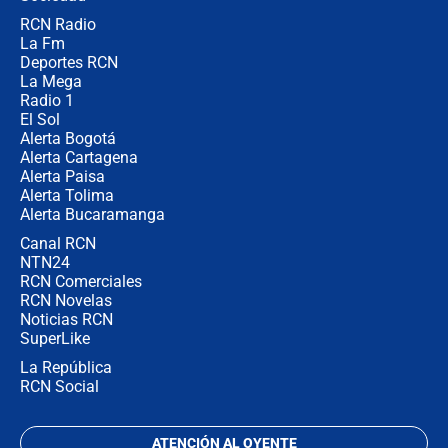
RCN Radio
¿Por qué De la Espriella gobernará
La Fm
desde Barranquilla? Experto explica
la razón
Deportes RCN
La Mega
Radio 1
El Sol
Alerta Bogotá
Alerta Cartagena
Alerta Paisa
Alerta Tolima
Alerta Bucaramanga
Canal RCN
NTN24
RCN Comerciales
RCN Novelas
Noticias RCN
SuperLike
La República
RCN Social
ATENCIÓN AL OYENTE