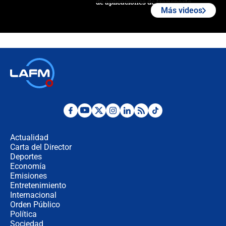
de aplicaciones de transporte
Más videos
¿Cómo comprar dólares desde el
celular? Requisitos, pasos y
recomendaciones
Las seis de las 6 con Juan Lozano |
jueves 6 de agosto de 2026
Posesión de Abelardo De La Espriella
en Cali: ¿qué pasará con los
congresistas del Pacto Histórico que
Actualidad
no asistirán?
Carta del Director
Álvaro Uribe asistirá a la posesión y
Deportes
crece el pulso por la elección del
Economía
contralor
Emisiones
Entretenimiento
Internacional
🔴 EN VIVO | Noticiero La FM con
Orden Público
Juan Lozano - 6 de agosto de 2026
Política
Sociedad