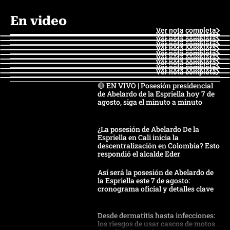
En video
Ver nota completa
Ver nota completa
Ver nota completa
Ver nota completa
Ver nota completa
Ver nota completa
Ver nota completa
Ver nota completa
Ver nota completa
Ver nota completa
🔴 EN VIVO | Posesión presidencial
de Abelardo de la Espriella hoy 7 de
agosto, siga el minuto a minuto
¿La posesión de Abelardo De la
Espriella en Cali inicia la
descentralización en Colombia? Esto
respondió el alcalde Eder
Así será la posesión de Abelardo de
la Espriella este 7 de agosto:
cronograma oficial y detalles clave
Desde dermatitis hasta infecciones:
los riesgos de usar cascos de motos