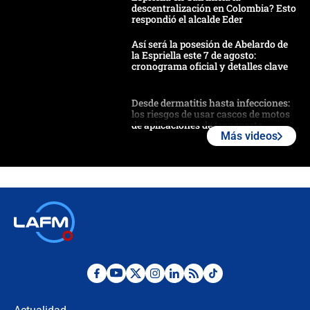
descentralización en Colombia? Esto
respondió el alcalde Eder
Así será la posesión de Abelardo de
la Espriella este 7 de agosto:
cronograma oficial y detalles clave
Desde dermatitis hasta infecciones:
los riesgos de usar cascos de motos
de aplicaciones de transporte
Más videos
¿Cómo comprar dólares desde el
celular? Requisitos, pasos y
recomendaciones
Las seis de las 6 con Juan Lozano |
jueves 6 de agosto de 2026
Posesión de Abelardo De La Espriella
en Cali: ¿qué pasará con los
congresistas del Pacto Histórico que