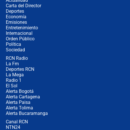
Actualidad
no asistirán?
Carta del Director
Álvaro Uribe asistirá a la posesión y
Deportes
crece el pulso por la elección del
Economía
contralor
Emisiones
Entretenimiento
Internacional
🔴 EN VIVO | Noticiero La FM con
Orden Público
Juan Lozano - 6 de agosto de 2026
Política
Sociedad
RCN Radio
¿Por qué De la Espriella gobernará
La Fm
desde Barranquilla? Experto explica
la razón
Deportes RCN
La Mega
Radio 1
El Sol
Alerta Bogotá
Alerta Cartagena
Alerta Paisa
Alerta Tolima
Alerta Bucaramanga
Canal RCN
NTN24