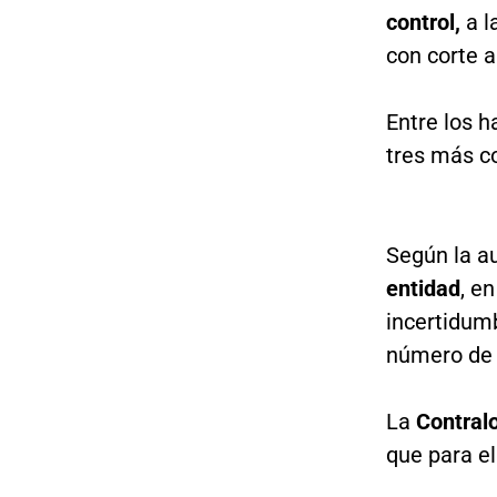
control,
a l
con corte a
Entre los h
tres más co
Según la au
entidad
, e
incertidumb
número de 
La
Contralo
que para e