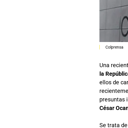
Colprensa
Una recient
la Repúblic
ellos de ca
recienteme
presuntas i
César Oca
Se trata de