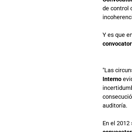
de control 
incoherenci
Y es que e
convocator
"Las circun
Interno
evi
incertidum
consecución
auditoría.
En el 2012
convocator