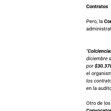
Contratos
Pero, la
Con
administra
"
Colciencia
diciembre d
por
$30.378
el organis
los contrat
en la audito
Otro de los
Convocator