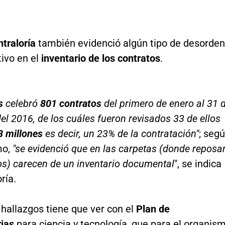
traloría
también evidenció algún tipo de desorden
tivo en el
inventario de los contratos
.
s
celebró
801 contratos
del primero de enero al 31 
el 2016, de los cuáles fueron revisados 33 de ellos
 millones
es decir, un 23% de la contratación"
; seg
mo,
"se evidenció que en las carpetas (donde reposa
os) carecen de un inventario documental
", se indica
ría.
 hallazgos tiene que ver con el
Plan de
ias
para ciencia y tecnología, que para el organis