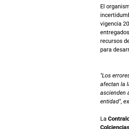
El organism
incertidum
vigencia 2
entregados 
recursos d
para desarr
"Los errore
afectan la 
ascienden 
entidad"
, e
La
Contralo
Colciencias