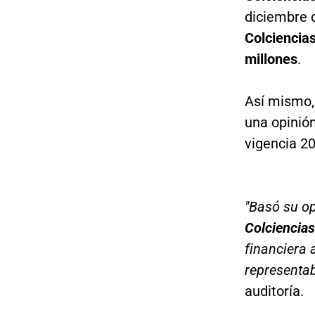
diciembre d
Colciencia
millones
.
Así mismo,
una opinión
vigencia 2
"Basó su op
Colciencias
financiera 
representa
auditoría.