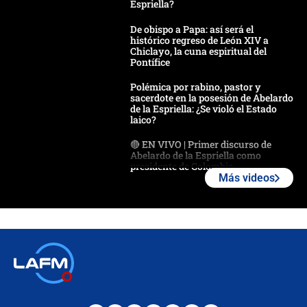
Espriella?
De obispo a Papa: así será el
histórico regreso de León XIV a
Chiclayo, la cuna espiritual del
Pontífice
Polémica por rabino, pastor y
sacerdote en la posesión de Abelardo
de la Espriella: ¿Se violó el Estado
laico?
🔴 EN VIVO | Primer discurso de
Abelardo de la Espriella como
presidente de Colombia
Más videos
¿La posesión de Abelardo De la
Espriella en Cali inicia la
descentralización en Colombia? Esto
respondió el alcalde Eder
Así será la posesión de Abelardo de
la Espriella este 7 de agosto:
cronograma oficial y detalles clave