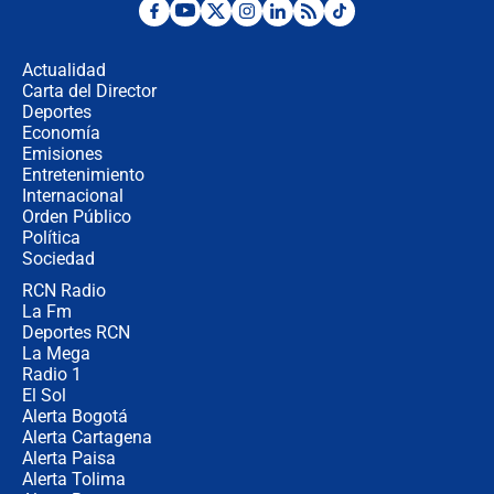
Desde dermatitis hasta infecciones:
los riesgos de usar cascos de motos
de aplicaciones de transporte
Actualidad
Carta del Director
¿Cómo comprar dólares desde el
Deportes
celular? Requisitos, pasos y
Economía
recomendaciones
Emisiones
Entretenimiento
Internacional
Las seis de las 6 con Juan Lozano |
Orden Público
jueves 6 de agosto de 2026
Política
Sociedad
RCN Radio
Posesión de Abelardo De La Espriella
La Fm
en Cali: ¿qué pasará con los
congresistas del Pacto Histórico que
Deportes RCN
no asistirán?
La Mega
Radio 1
El Sol
Alerta Bogotá
Alerta Cartagena
Alerta Paisa
Alerta Tolima