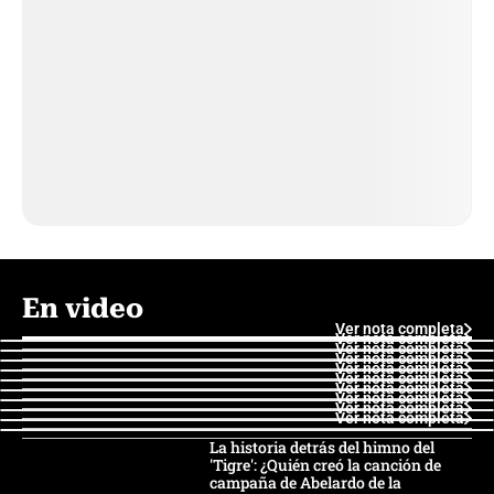
En video
Ver nota completa
Ver nota completa
Ver nota completa
Ver nota completa
Ver nota completa
Ver nota completa
Ver nota completa
Ver nota completa
Ver nota completa
Ver nota completa
La historia detrás del himno del
'Tigre': ¿Quién creó la canción de
campaña de Abelardo de la