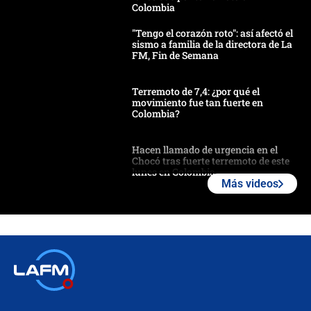
Colombia
"Tengo el corazón roto": así afectó el
sismo a familia de la directora de La
FM, Fin de Semana
Terremoto de 7,4: ¿por qué el
movimiento fue tan fuerte en
Colombia?
Hacen llamado de urgencia en el
Chocó tras fuerte terremoto de este
lunes en Colombia
Más videos
Estas fueron las medidas que activó
la UNGRD tras el fuerte terremoto de
7,4 hoy en Colombia
Terremoto en Cali: colapsó edificio
de tres pisos y rescataron a una
niña entre los escombros