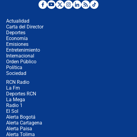
Fuerte temblor en Colombia hoy:
evacúan edificios y reportan daños
en Pereira, Armenia y Medellín
Actualidad
Carta del Director
Fuerte terremoto en Colombia se
Deportes
registró hoy 10 de agosto; sacudida
Economía
se sintió en varias ciudades
Emisiones
Entretenimiento
Internacional
🔴 EN VIVO | Noticiero La FM con
Orden Público
Juan Lozano - 10 de agosto de 2026
Política
Sociedad
RCN Radio
¿Por qué trasladaron desde Itagüí a
La Fm
jefes criminales ligados a la Paz
Total de Petro?: Las razones que
Deportes RCN
motivaron la decisión
La Mega
Radio 1
El Sol
Alerta Bogotá
Alerta Cartagena
Alerta Paisa
Alerta Tolima