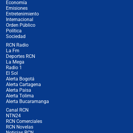
crece el pulso por la elección del
Economía
contralor
Emisiones
Entretenimiento
Internacional
🔴 EN VIVO | Noticiero La FM con
Orden Público
Juan Lozano - 6 de agosto de 2026
Política
Sociedad
RCN Radio
¿Por qué De la Espriella gobernará
La Fm
desde Barranquilla? Experto explica
la razón
Deportes RCN
La Mega
Radio 1
El Sol
Alerta Bogotá
Alerta Cartagena
Alerta Paisa
Alerta Tolima
Alerta Bucaramanga
Canal RCN
NTN24
RCN Comerciales
RCN Novelas
Noticias RCN