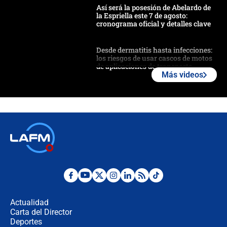
Así será la posesión de Abelardo de
la Espriella este 7 de agosto:
cronograma oficial y detalles clave
Desde dermatitis hasta infecciones:
los riesgos de usar cascos de motos
de aplicaciones de transporte
Más videos
¿Cómo comprar dólares desde el
celular? Requisitos, pasos y
recomendaciones
Las seis de las 6 con Juan Lozano |
jueves 6 de agosto de 2026
Posesión de Abelardo De La Espriella
en Cali: ¿qué pasará con los
congresistas del Pacto Histórico que
Actualidad
no asistirán?
Carta del Director
Álvaro Uribe asistirá a la posesión y
Deportes