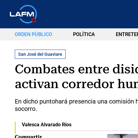
ORDEN PÚBLICO
POLÍTICA
ENTRETE
San José del Guaviare
Combates entre disid
activan corredor hu
En dicho puntohará presencia una comisión h
socorro.
Valesca Alvarado Ríos
Compartir