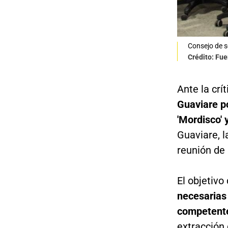
Consejo de s
Crédito: Fue
Ante la crí
Guaviare po
'Mordisco' 
Guaviare, l
reunión de 
El objetivo
necesarias 
competente
extracción