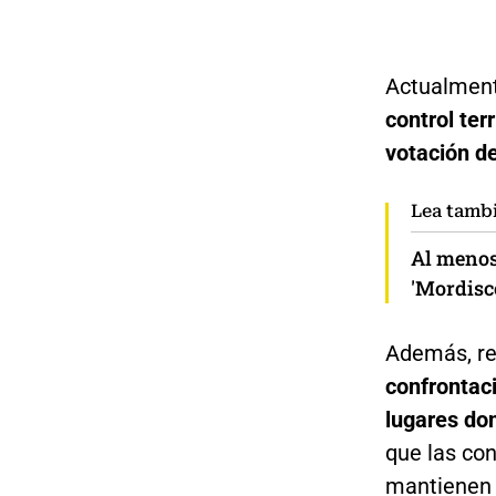
Actualmen
control ter
votación d
Lea tamb
Al menos
'Mordisco
Además, r
confrontac
lugares don
que las con
mantienen 