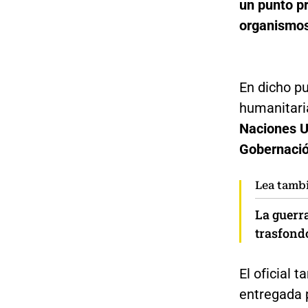
un punto p
organismos
En dicho pu
humanitari
Naciones U
Gobernación
Lea tamb
La guerra
trasfondo
El oficial 
entregada p