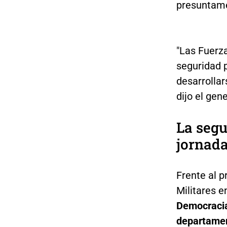
presuntam
"Las Fuerz
seguridad 
desarrollar
dijo el gen
La segu
jornada
Frente al p
Militares e
Democracia
departamen