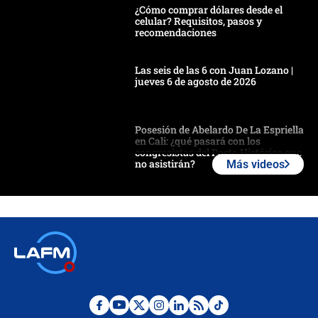
¿Cómo comprar dólares desde el
celular? Requisitos, pasos y
recomendaciones
Las seis de las 6 con Juan Lozano |
jueves 6 de agosto de 2026
Posesión de Abelardo De La Espriella
en Cali: ¿qué pasará con los
congresistas del Pacto Histórico que
no asistirán?
Más videos
Álvaro Uribe asistirá a la posesión y
crece el pulso por la elección del
contralor
🔴 EN VIVO | Noticiero La FM con
Juan Lozano - 6 de agosto de 2026
¿Por qué De la Espriella gobernará