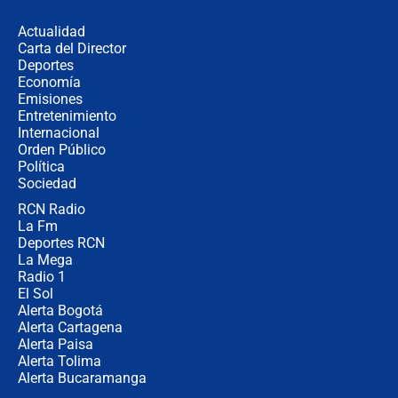
desde Barranquilla? Experto explica
la razón
Actualidad
Carta del Director
Estratega de Abelardo de la Espriella
Deportes
revela cómo venció a la “casta
Economía
política” en campaña: “Estaba
Emisiones
completamente seguro”
Entretenimiento
Internacional
Alias ‘Calarcá’ habría pagado $60
Orden Público
millones al mes a un supuesto
Política
coronel para filtrar información del
Ejército
Sociedad
RCN Radio
Las razones para escoger al nuevo
La Fm
director de la Policía
Deportes RCN
La Mega
Radio 1
El Sol
Alerta Bogotá
Alerta Cartagena
Alerta Paisa
Alerta Tolima
Alerta Bucaramanga