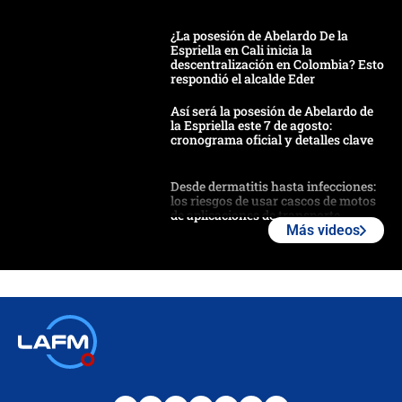
¿La posesión de Abelardo De la
Espriella en Cali inicia la
descentralización en Colombia? Esto
respondió el alcalde Eder
Así será la posesión de Abelardo de
la Espriella este 7 de agosto:
cronograma oficial y detalles clave
Desde dermatitis hasta infecciones:
los riesgos de usar cascos de motos
de aplicaciones de transporte
Más videos
¿Cómo comprar dólares desde el
celular? Requisitos, pasos y
recomendaciones
Las seis de las 6 con Juan Lozano |
jueves 6 de agosto de 2026