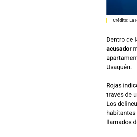
Crédito: La
Dentro de 
acusador
m
apartamento
Usaquén.
Rojas indic
través de 
Los delinc
habitantes
llamados de