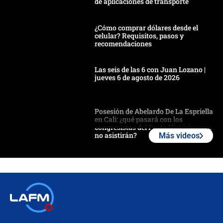
de aplicaciones de transporte
¿Cómo comprar dólares desde el
celular? Requisitos, pasos y
recomendaciones
Las seis de las 6 con Juan Lozano |
jueves 6 de agosto de 2026
Posesión de Abelardo De La Espriella
en Cali: ¿qué pasará con los
congresistas del Pacto Histórico que
no asistirán?
Más videos
Álvaro Uribe asistirá a la posesión y
crece el pulso por la elección del
contralor
🔴 EN VIVO | Noticiero La FM con
Juan Lozano - 6 de agosto de 2026