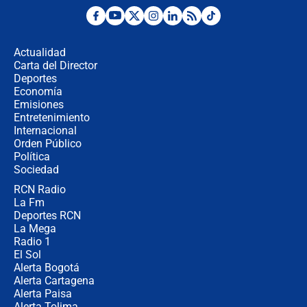
¿Por qué De la Espriella gobernará
desde Barranquilla? Experto explica
la razón
Actualidad
Carta del Director
Estratega de Abelardo de la Espriella
Deportes
revela cómo venció a la “casta
Economía
política” en campaña: “Estaba
Emisiones
completamente seguro”
Entretenimiento
Internacional
Alias ‘Calarcá’ habría pagado $60
Orden Público
millones al mes a un supuesto
Política
coronel para filtrar información del
Ejército
Sociedad
RCN Radio
Las razones para escoger al nuevo
La Fm
director de la Policía
Deportes RCN
La Mega
Radio 1
El Sol
Alerta Bogotá
Alerta Cartagena
Alerta Paisa
Alerta Tolima