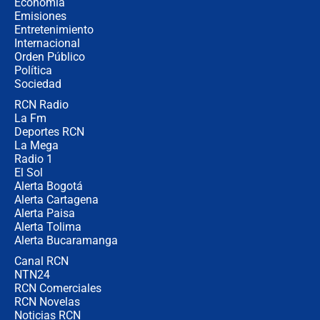
Economía
cronograma oficial y detalles clave
Emisiones
Entretenimiento
Internacional
Desde dermatitis hasta infecciones:
Orden Público
los riesgos de usar cascos de motos
Política
de aplicaciones de transporte
Sociedad
RCN Radio
¿Cómo comprar dólares desde el
La Fm
celular? Requisitos, pasos y
recomendaciones
Deportes RCN
La Mega
Radio 1
El Sol
Alerta Bogotá
Alerta Cartagena
Alerta Paisa
Alerta Tolima
Alerta Bucaramanga
Canal RCN
NTN24
RCN Comerciales
RCN Novelas
Noticias RCN