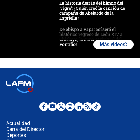
La historia detrás del himno del
'Tigre': ¿Quién creó la canción de
campaña de Abelardo de la
Espriella?
De obispo a Papa: así será el
histórico regreso de León XIV a
Chiclayo, la cuna espiritual del
Pontífice
Más videos
Polémica por rabino, pastor y
sacerdote en la posesión de Abelardo
de la Espriella: ¿Se violó el Estado
laico?
🔴 EN VIVO | Primer discurso de
Abelardo de la Espriella como
presidente de Colombia
¿La posesión de Abelardo De la
Espriella en Cali inicia la
descentralización en Colombia? Esto
Actualidad
respondió el alcalde Eder
Carta del Director
Así será la posesión de Abelardo de
Deportes
la Espriella este 7 de agosto: