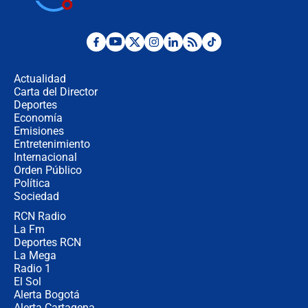
Posesión de Abelardo De La Espriella
en Cali: ¿qué pasará con los
congresistas del Pacto Histórico que
Actualidad
no asistirán?
Carta del Director
Álvaro Uribe asistirá a la posesión y
Deportes
crece el pulso por la elección del
Economía
contralor
Emisiones
Entretenimiento
Internacional
🔴 EN VIVO | Noticiero La FM con
Orden Público
Juan Lozano - 6 de agosto de 2026
Política
Sociedad
RCN Radio
¿Por qué De la Espriella gobernará
La Fm
desde Barranquilla? Experto explica
la razón
Deportes RCN
La Mega
Radio 1
El Sol
Alerta Bogotá
Alerta Cartagena