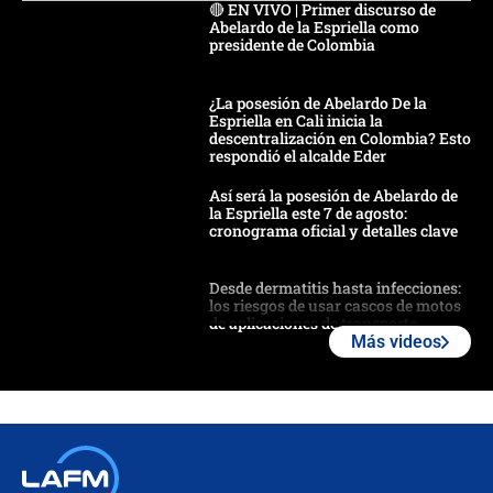
🔴 EN VIVO | Primer discurso de
Abelardo de la Espriella como
presidente de Colombia
¿La posesión de Abelardo De la
Espriella en Cali inicia la
descentralización en Colombia? Esto
respondió el alcalde Eder
Así será la posesión de Abelardo de
la Espriella este 7 de agosto:
cronograma oficial y detalles clave
Desde dermatitis hasta infecciones:
los riesgos de usar cascos de motos
de aplicaciones de transporte
Más videos
¿Cómo comprar dólares desde el
celular? Requisitos, pasos y
recomendaciones
Las seis de las 6 con Juan Lozano |
jueves 6 de agosto de 2026