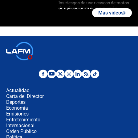
los riesgos de usar cascos de motos
de aplicaciones de transporte
Más videos
¿Cómo comprar dólares desde el
celular? Requisitos, pasos y
recomendaciones
Las seis de las 6 con Juan Lozano |
jueves 6 de agosto de 2026
Posesión de Abelardo De La Espriella
en Cali: ¿qué pasará con los
congresistas del Pacto Histórico que
Actualidad
no asistirán?
Carta del Director
Álvaro Uribe asistirá a la posesión y
Deportes
crece el pulso por la elección del
Economía
contralor
Emisiones
Entretenimiento
Internacional
🔴 EN VIVO | Noticiero La FM con
Orden Público
Juan Lozano - 6 de agosto de 2026
Política