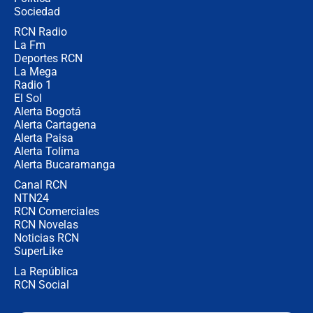
Sociedad
RCN Radio
¿Por qué De la Espriella gobernará
La Fm
desde Barranquilla? Experto explica
la razón
Deportes RCN
La Mega
Radio 1
El Sol
Alerta Bogotá
Alerta Cartagena
Alerta Paisa
Alerta Tolima
Alerta Bucaramanga
Canal RCN
NTN24
RCN Comerciales
RCN Novelas
Noticias RCN
SuperLike
La República
RCN Social