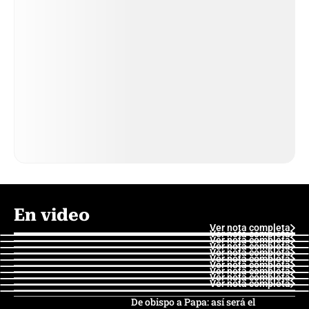
En video
Ver nota completa
Ver nota completa
Ver nota completa
Ver nota completa
Ver nota completa
Ver nota completa
Ver nota completa
Ver nota completa
Ver nota completa
Ver nota completa
De obispo a Papa: así será el