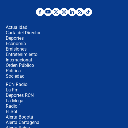
Las seis de las 6 con Juan Lozano |
jueves 6 de agosto de 2026
Actualidad
Carta del Director
Posesión de Abelardo De La Espriella
Deportes
en Cali: ¿qué pasará con los
Economía
congresistas del Pacto Histórico que
Emisiones
no asistirán?
Entretenimiento
Internacional
Álvaro Uribe asistirá a la posesión y
Orden Público
crece el pulso por la elección del
Política
contralor
Sociedad
RCN Radio
🔴 EN VIVO | Noticiero La FM con
La Fm
Juan Lozano - 6 de agosto de 2026
Deportes RCN
La Mega
Radio 1
El Sol
Alerta Bogotá
Alerta Cartagena
Alerta Paisa