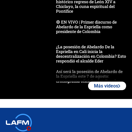
histórico regreso de León XIV a
Chiclayo, la cuna espiritual del
Pontífice
🔴 EN VIVO | Primer discurso de
Abelardo de la Espriella como
presidente de Colombia
¿La posesión de Abelardo De la
Espriella en Cali inicia la
descentralización en Colombia? Esto
respondió el alcalde Eder
Así será la posesión de Abelardo de
la Espriella este 7 de agosto:
cronograma oficial y detalles clave
Más videos
Desde dermatitis hasta infecciones:
los riesgos de usar cascos de motos
de aplicaciones de transporte
¿Cómo comprar dólares desde el
celular? Requisitos, pasos y
recomendaciones