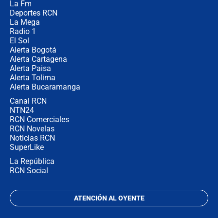
La Fm
futuro les espera a las cabalgatas en
Colombia?
Deportes RCN
La Mega
Radio 1
El Sol
Alerta Bogotá
Alerta Cartagena
Alerta Paisa
Alerta Tolima
Alerta Bucaramanga
Canal RCN
NTN24
RCN Comerciales
RCN Novelas
Noticias RCN
SuperLike
La República
RCN Social
ATENCIÓN AL OYENTE