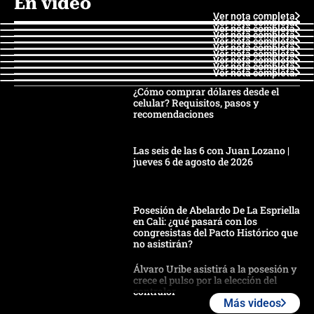
En video
Ver nota completa
Ver nota completa
Ver nota completa
Ver nota completa
Ver nota completa
Ver nota completa
Ver nota completa
Ver nota completa
Ver nota completa
Ver nota completa
¿Cómo comprar dólares desde el
celular? Requisitos, pasos y
recomendaciones
Las seis de las 6 con Juan Lozano |
jueves 6 de agosto de 2026
Posesión de Abelardo De La Espriella
en Cali: ¿qué pasará con los
congresistas del Pacto Histórico que
no asistirán?
Álvaro Uribe asistirá a la posesión y
crece el pulso por la elección del
contralor
Más videos