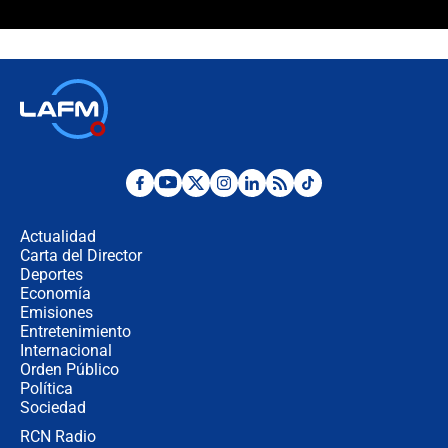
🔴 EN VIVO | Noticiero La FM con
Juan Lozano - 6 de agosto de 2026
¿Por qué De la Espriella gobernará
desde Barranquilla? Experto explica
la razón
Estratega de Abelardo de la Espriella
revela cómo venció a la “casta
política” en campaña: “Estaba
Actualidad
completamente seguro”
Carta del Director
Alias ‘Calarcá’ habría pagado $60
Deportes
millones al mes a un supuesto
Economía
coronel para filtrar información del
Emisiones
Ejército
Entretenimiento
Internacional
Las razones para escoger al nuevo
Orden Público
director de la Policía
Política
Sociedad
RCN Radio
"Prohibir es la salida fácil": ¿Qué