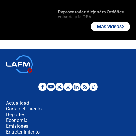
Exprocurador Alejandro Ordóñez
volvería a la OEA
Más videos
Las seis de las 6 con Juan Lozano |
martes 4 de agosto de 2026
🔴 EN VIVO | Noticiero La FM con
Juan Lozano - 4 de agosto de 2026
Ángela Benedetti revela el papel que
habría tenido Verónica Alcocer en la
campaña de Petro
Actualidad
Carta del Director
Cabal revela por qué De la Espriella
Deportes
no la quiso en el gabinete y
Economía
confirma: "Quiero ser presidente en
Emisiones
2030"
Entretenimiento