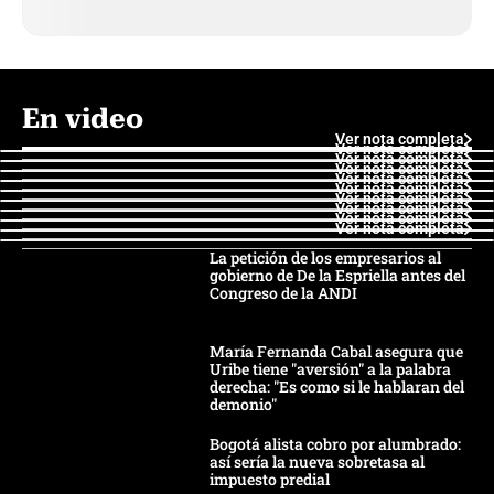
En video
Ver nota completa
Ver nota completa
Ver nota completa
Ver nota completa
Ver nota completa
Ver nota completa
Ver nota completa
Ver nota completa
Ver nota completa
Ver nota completa
La petición de los empresarios al
gobierno de De la Espriella antes del
Congreso de la ANDI
María Fernanda Cabal asegura que
Uribe tiene "aversión" a la palabra
derecha: "Es como si le hablaran del
demonio"
Bogotá alista cobro por alumbrado:
así sería la nueva sobretasa al
impuesto predial