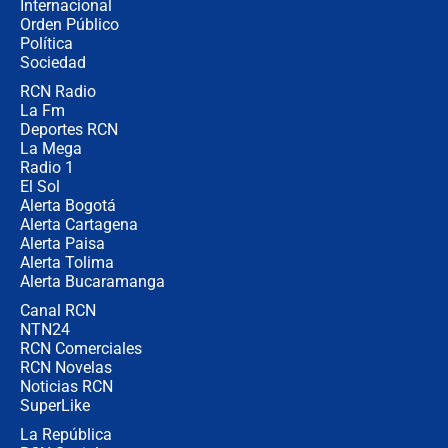
Internacional
Fiscal de EE.UU., director de la DEA
Orden Público
y Bernie Moreno asistirán a la
Política
posesión presidencial de Abelardo de
La Espriella
Sociedad
RCN Radio
Campaña Petro: Los puntos claros
La Fm
de la Fiscalía a Ricardo Roa para
buscar una eventual negociación
Deportes RCN
La Mega
Radio 1
El Sol
Alerta Bogotá
Alerta Cartagena
Alerta Paisa
Alerta Tolima
Alerta Bucaramanga
Canal RCN
NTN24
RCN Comerciales
RCN Novelas
Noticias RCN
SuperLike
La República