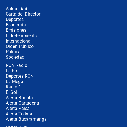
de aplicaciones de transporte
Actualidad
Carta del Director
¿Cómo comprar dólares desde el
Deportes
celular? Requisitos, pasos y
Economía
recomendaciones
Emisiones
Entretenimiento
Internacional
Las seis de las 6 con Juan Lozano |
Orden Público
jueves 6 de agosto de 2026
Política
Sociedad
RCN Radio
Posesión de Abelardo De La Espriella
La Fm
en Cali: ¿qué pasará con los
congresistas del Pacto Histórico que
Deportes RCN
no asistirán?
La Mega
Radio 1
El Sol
Alerta Bogotá
Alerta Cartagena
Alerta Paisa
Alerta Tolima
Alerta Bucaramanga