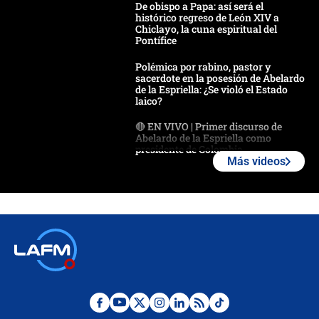
De obispo a Papa: así será el
histórico regreso de León XIV a
Chiclayo, la cuna espiritual del
Pontífice
Polémica por rabino, pastor y
sacerdote en la posesión de Abelardo
de la Espriella: ¿Se violó el Estado
laico?
🔴 EN VIVO | Primer discurso de
Abelardo de la Espriella como
presidente de Colombia
Más videos
¿La posesión de Abelardo De la
Espriella en Cali inicia la
descentralización en Colombia? Esto
respondió el alcalde Eder
Así será la posesión de Abelardo de
la Espriella este 7 de agosto:
cronograma oficial y detalles clave
Desde dermatitis hasta infecciones:
los riesgos de usar cascos de motos