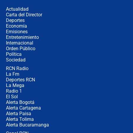
de aplicaciones de transporte
Actualidad
Carta del Director
¿Cómo comprar dólares desde el
Deportes
celular? Requisitos, pasos y
Economía
recomendaciones
Emisiones
Entretenimiento
Internacional
Las seis de las 6 con Juan Lozano |
Orden Público
jueves 6 de agosto de 2026
Política
Sociedad
RCN Radio
Posesión de Abelardo De La Espriella
La Fm
en Cali: ¿qué pasará con los
congresistas del Pacto Histórico que
Deportes RCN
no asistirán?
La Mega
Radio 1
El Sol
Alerta Bogotá
Alerta Cartagena
Alerta Paisa
Alerta Tolima
Alerta Bucaramanga