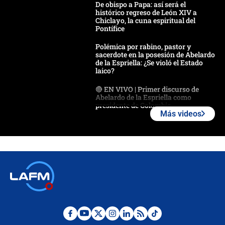
De obispo a Papa: así será el
histórico regreso de León XIV a
Chiclayo, la cuna espiritual del
Pontífice
Polémica por rabino, pastor y
sacerdote en la posesión de Abelardo
de la Espriella: ¿Se violó el Estado
laico?
🔴 EN VIVO | Primer discurso de
Abelardo de la Espriella como
presidente de Colombia
Más videos
¿La posesión de Abelardo De la
Espriella en Cali inicia la
descentralización en Colombia? Esto
respondió el alcalde Eder
Así será la posesión de Abelardo de
la Espriella este 7 de agosto:
cronograma oficial y detalles clave
Desde dermatitis hasta infecciones:
los riesgos de usar cascos de motos