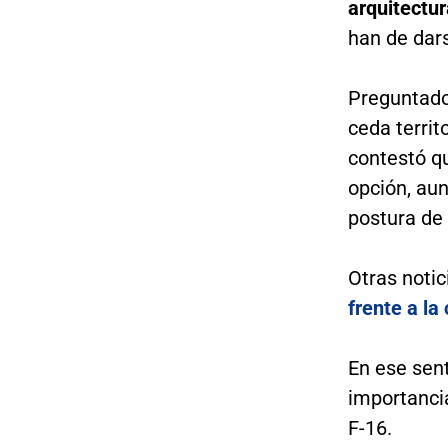
arquitectu
han de dars
Preguntado
ceda territ
contestó qu
opción, au
postura de 
Otras notic
frente a la
En ese sent
importanci
F-16.