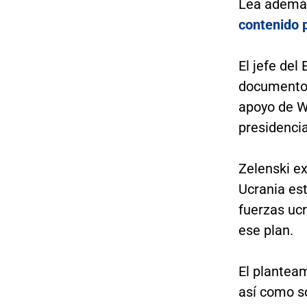
Lea ademá
contenido p
El jefe del
documento 
apoyo de W
presidenci
Zelenski ex
Ucrania es
fuerzas ucr
ese plan.
El plantea
así como s