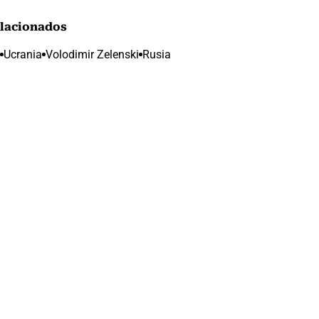
lacionados
Ucrania
Volodimir Zelenski
Rusia