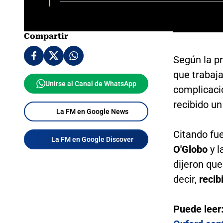
Compartir
Según la pr
que trabaja
Unirse al Canal de WhatsApp
complicacio
recibido u
La FM en Google News
Citando fu
La FM en Google Discover
O'Globo
y l
dijeron que
decir,
recib
Puede leer