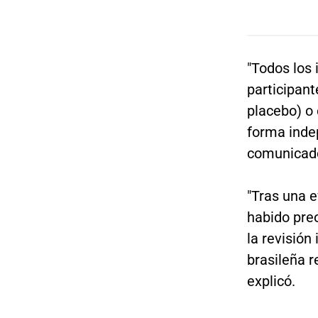
"Todos los 
participant
placebo) o 
forma indep
comunicad
"Tras una e
habido preo
la revisió
brasileña 
explicó.