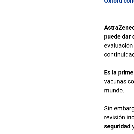
Oxford cont
AstraZeneca
puede dar 
evaluación
continuidad
Es la prim
vacunas con
mundo.
Sin embargo
revisión i
seguridad
y