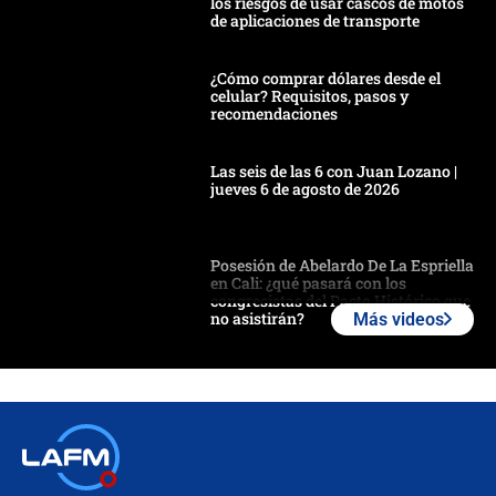
los riesgos de usar cascos de motos
de aplicaciones de transporte
¿Cómo comprar dólares desde el
celular? Requisitos, pasos y
recomendaciones
Las seis de las 6 con Juan Lozano |
jueves 6 de agosto de 2026
Posesión de Abelardo De La Espriella
en Cali: ¿qué pasará con los
congresistas del Pacto Histórico que
no asistirán?
Más videos
Álvaro Uribe asistirá a la posesión y
crece el pulso por la elección del
contralor
🔴 EN VIVO | Noticiero La FM con
Juan Lozano - 6 de agosto de 2026