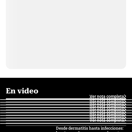
En video
Ver nota completa
Ver nota completa
Ver nota completa
Ver nota completa
Ver nota completa
Ver nota completa
Ver nota completa
Ver nota completa
Ver nota completa
Ver nota completa
Desde dermatitis hasta infecciones: