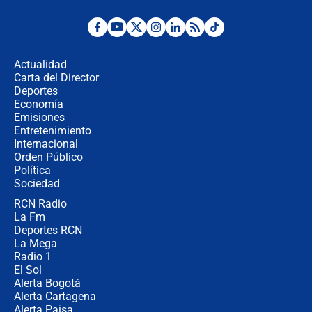
¿Por qué De la Espriella gobernará
desde Barranquilla? Experto explica
la razón
Actualidad
Carta del Director
Estratega de Abelardo de la Espriella
Deportes
revela cómo venció a la “casta
Economía
política” en campaña: “Estaba
Emisiones
completamente seguro”
Entretenimiento
Internacional
Alias ‘Calarcá’ habría pagado $60
Orden Público
millones al mes a un supuesto
Política
coronel para filtrar información del
Ejército
Sociedad
RCN Radio
Las razones para escoger al nuevo
La Fm
director de la Policía
Deportes RCN
La Mega
Radio 1
El Sol
Alerta Bogotá
Alerta Cartagena
Alerta Paisa