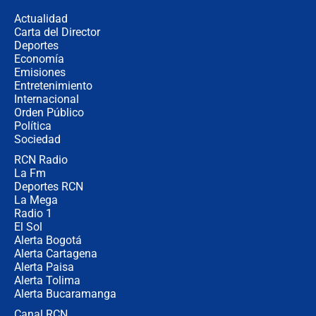
Actualidad
Carta del Director
🔴 EN VIVO | Noticiero La FM con
Deportes
Juan Lozano - 5 de agosto de 2026
Economía
Emisiones
Entretenimiento
Internacional
La petición de los empresarios al
Orden Público
gobierno de De la Espriella antes del
Política
Congreso de la ANDI
Sociedad
RCN Radio
María Fernanda Cabal asegura que
La Fm
Uribe tiene "aversión" a la palabra
derecha: "Es como si le hablaran del
Deportes RCN
demonio"
La Mega
Radio 1
El Sol
Alerta Bogotá
Alerta Cartagena
Alerta Paisa
Alerta Tolima
Alerta Bucaramanga
Canal RCN