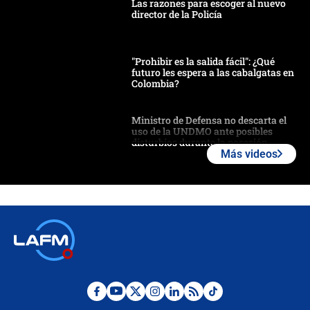
Las razones para escoger al nuevo
director de la Policía
"Prohibir es la salida fácil": ¿Qué
futuro les espera a las cabalgatas en
Colombia?
Ministro de Defensa no descarta el
uso de la UNDMO ante posibles
disturbios durante la posesión
Más videos
"No hubo fraude ni posibilidad de
fraude": Auditoría respondió a
señalamientos de Petro sobre
elección de Abelardo de La Espriella
Tras su posesión, presidente De la
Espriella empieza gira por regiones
donde perdió
Las seis de las 6 con Juan Lozano |
miércoles 5 de agosto de 2026