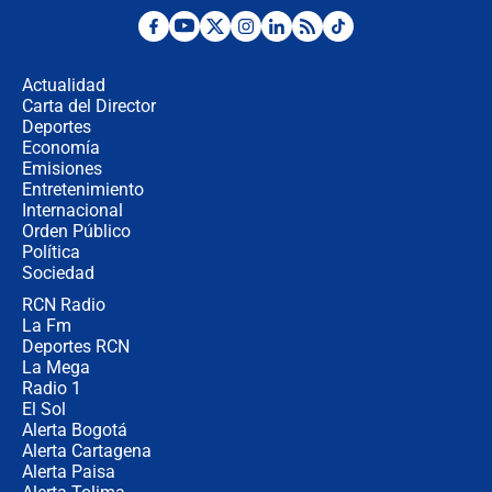
¿Por qué De la Espriella gobernará
desde Barranquilla? Experto explica
la razón
Actualidad
Carta del Director
Estratega de Abelardo de la Espriella
Deportes
revela cómo venció a la “casta
Economía
política” en campaña: “Estaba
Emisiones
completamente seguro”
Entretenimiento
Internacional
Alias ‘Calarcá’ habría pagado $60
Orden Público
millones al mes a un supuesto
Política
coronel para filtrar información del
Ejército
Sociedad
RCN Radio
Las razones para escoger al nuevo
La Fm
director de la Policía
Deportes RCN
La Mega
Radio 1
El Sol
Alerta Bogotá
Alerta Cartagena
Alerta Paisa