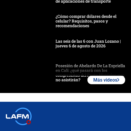
de aplicaciones de transporte
¿Cómo comprar dólares desde el
celular? Requisitos, pasos y
recomendaciones
Las seis de las 6 con Juan Lozano |
jueves 6 de agosto de 2026
Posesión de Abelardo De La Espriella
en Cali: ¿qué pasará con los
congresistas del Pacto Histórico que
no asistirán?
Más videos
Álvaro Uribe asistirá a la posesión y
crece el pulso por la elección del
contralor
🔴 EN VIVO | Noticiero La FM con
Juan Lozano - 6 de agosto de 2026