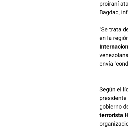
proiraní a
Bagdad, in
"Se trata d
en la regió
Internacion
venezolana
envía "cond
Según el lí
presidente
gobierno d
terrorista 
organizacio