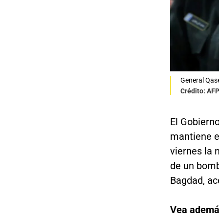
General Qase
Crédito: AF
El Gobiern
mantiene e
viernes la 
de un bomb
Bagdad, acc
Vea ademá