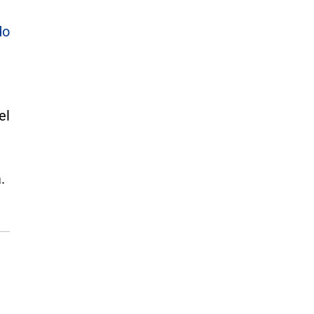
do
el
.