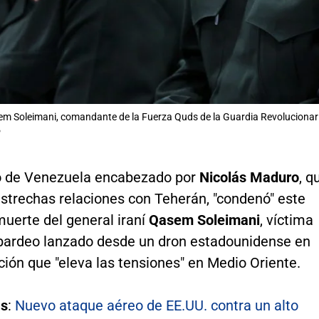
m Soleimani, comandante de la Fuerza Quds de la Guardia Revolucionar
P
o de Venezuela encabezado por
Nicolás Maduro
, q
strechas relaciones con Teherán, "condenó" este
muerte del general iraní
Qasem Soleimani
, víctima
ardeo lanzado desde un dron estadounidense en
ión que "eleva las tensiones" en Medio Oriente.
s
:
Nuevo ataque aéreo de EE.UU. contra un alto