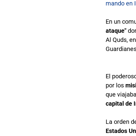
mando en I
En un com
ataque"
don
Al Quds, en
Guardianes 
El poderoso
por los
mis
que viajab
capital de I
La orden d
Estados Un