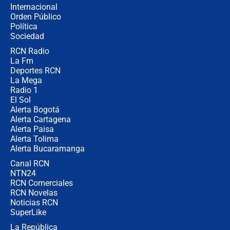
Internacional
Alias ‘Calarcá’ habría pagado $60
Orden Público
millones al mes a un supuesto
Política
coronel para filtrar información del
Ejército
Sociedad
RCN Radio
Las razones para escoger al nuevo
La Fm
director de la Policía
Deportes RCN
La Mega
Radio 1
El Sol
Alerta Bogotá
Alerta Cartagena
Alerta Paisa
Alerta Tolima
Alerta Bucaramanga
Canal RCN
NTN24
RCN Comerciales
RCN Novelas
Noticias RCN
SuperLike
La República