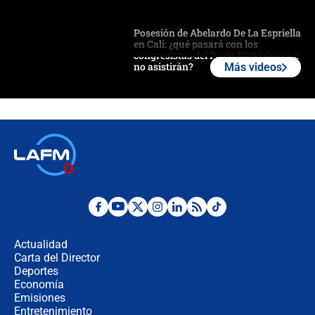
Posesión de Abelardo De La Espriella
en Cali: ¿qué pasará con los
congresistas del Pacto Histórico que
no asistirán?
Más videos
Álvaro Uribe asistirá a la posesión y
crece el pulso por la elección del
contralor
🔴 EN VIVO | Noticiero La FM con
Juan Lozano - 6 de agosto de 2026
¿Por qué De la Espriella gobernará
desde Barranquilla? Experto explica
la razón
Actualidad
Carta del Director
Estratega de Abelardo de la Espriella
Deportes
revela cómo venció a la “casta
Economía
política” en campaña: “Estaba
Emisiones
completamente seguro”
Entretenimiento