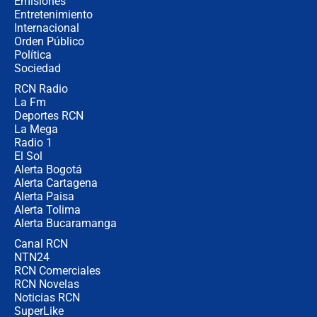
Emisiones
completamente seguro”
Entretenimiento
Internacional
Alias ‘Calarcá’ habría pagado $60
Orden Público
millones al mes a un supuesto
Política
coronel para filtrar información del
Ejército
Sociedad
RCN Radio
Las razones para escoger al nuevo
La Fm
director de la Policía
Deportes RCN
La Mega
Radio 1
El Sol
Alerta Bogotá
Alerta Cartagena
Alerta Paisa
Alerta Tolima
Alerta Bucaramanga
Canal RCN
NTN24
RCN Comerciales
RCN Novelas
Noticias RCN
SuperLike