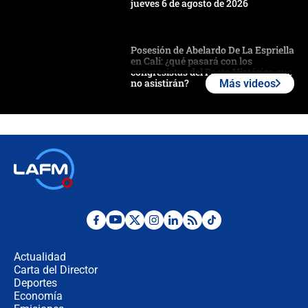
jueves 6 de agosto de 2026
Posesión de Abelardo De La Espriella
en Cali: ¿qué pasará con los
congresistas del Pacto Histórico que
no asistirán?
Más videos
Álvaro Uribe asistirá a la posesión y
crece el pulso por la elección del
contralor
🔴 EN VIVO | Noticiero La FM con
Juan Lozano - 6 de agosto de 2026
¿Por qué De la Espriella gobernará
desde Barranquilla? Experto explica
la razón
Actualidad
Carta del Director
Estratega de Abelardo de la Espriella
Deportes
revela cómo venció a la “casta
Economía
política” en campaña: “Estaba