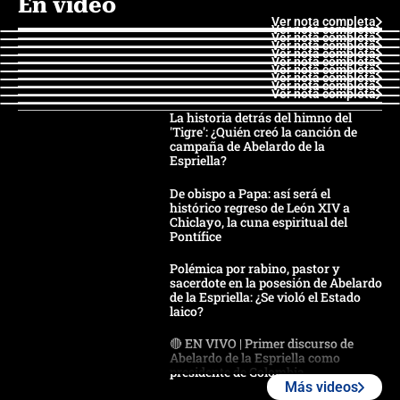
En video
Ver nota completa
Ver nota completa
Ver nota completa
Ver nota completa
Ver nota completa
Ver nota completa
Ver nota completa
Ver nota completa
Ver nota completa
Ver nota completa
La historia detrás del himno del
'Tigre': ¿Quién creó la canción de
campaña de Abelardo de la
Espriella?
De obispo a Papa: así será el
histórico regreso de León XIV a
Chiclayo, la cuna espiritual del
Pontífice
Polémica por rabino, pastor y
sacerdote en la posesión de Abelardo
de la Espriella: ¿Se violó el Estado
laico?
🔴 EN VIVO | Primer discurso de
Abelardo de la Espriella como
presidente de Colombia
Más videos