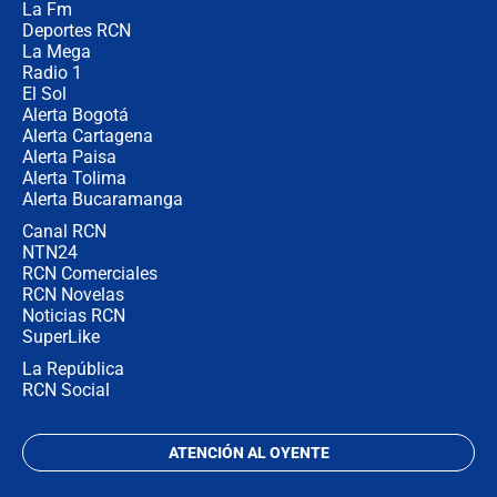
La Fm
en Cali: ¿qué pasará con los
congresistas del Pacto Histórico que
Deportes RCN
no asistirán?
La Mega
Radio 1
El Sol
Alerta Bogotá
Alerta Cartagena
Alerta Paisa
Alerta Tolima
Alerta Bucaramanga
Canal RCN
NTN24
RCN Comerciales
RCN Novelas
Noticias RCN
SuperLike
La República
RCN Social
ATENCIÓN AL OYENTE