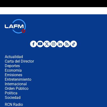
¿La posesión de Abelardo De la
Espriella en Cali inicia la
descentralización en Colombia? Esto
respondió el alcalde Eder
Así será la posesión de Abelardo de
la Espriella este 7 de agosto:
cronograma oficial y detalles clave
Desde dermatitis hasta infecciones:
los riesgos de usar cascos de motos
de aplicaciones de transporte
Actualidad
Carta del Director
¿Cómo comprar dólares desde el
Deportes
celular? Requisitos, pasos y
Economía
recomendaciones
Emisiones
Entretenimiento
Internacional
Las seis de las 6 con Juan Lozano |
Orden Público
jueves 6 de agosto de 2026
Política
Sociedad
RCN Radio
Posesión de Abelardo De La Espriella