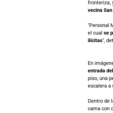
fronteriza,
vecina San 
"Personal M
el cual
se p
ilícitas
", d
En imágene
entrada del
piso, una 
escalera a
Dentro de 
cama con d