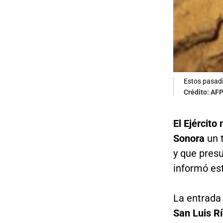
Estos pasadi
Crédito: AF
El Ejército
Sonora
un 
y que presu
informó est
La entrada 
San Luis R