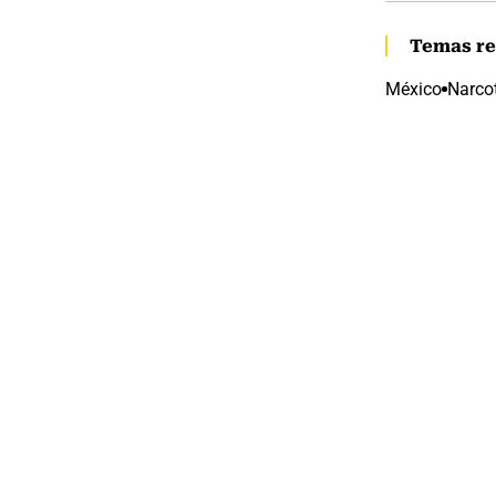
Temas re
México
Narcot