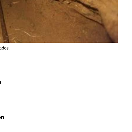
tados.
a
en