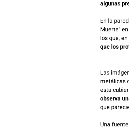
algunas pr
En la pare
Muerte" en 
los que, en
que los pro
Las imágen
metálicas 
esta cubie
observa una
que pareci
Una fuente 