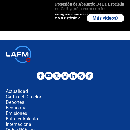
Posesión de Abelardo De La Espriella
en Cali: ¿qué pasará con los
congresistas del Pacto Histórico que
no asistirán?
Más videos
Álvaro Uribe asistirá a la posesión y
crece el pulso por la elección del
contralor
🔴 EN VIVO | Noticiero La FM con
Juan Lozano - 6 de agosto de 2026
¿Por qué De la Espriella gobernará
desde Barranquilla? Experto explica
la razón
Actualidad
Carta del Director
Estratega de Abelardo de la Espriella
Deportes
revela cómo venció a la “casta
Economía
política” en campaña: “Estaba
Emisiones
completamente seguro”
Entretenimiento
Internacional
Alias ‘Calarcá’ habría pagado $60
Orden Público