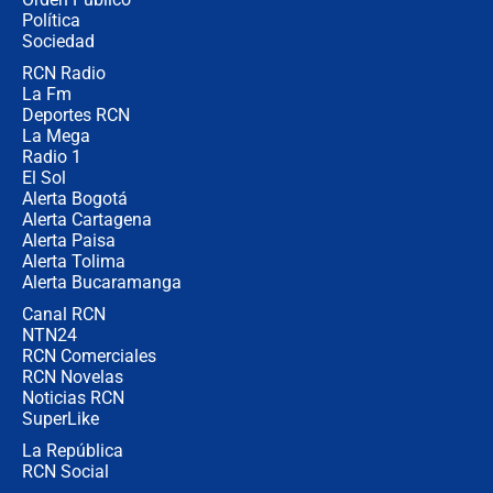
millones al mes a un supuesto
Política
coronel para filtrar información del
Ejército
Sociedad
RCN Radio
Las razones para escoger al nuevo
La Fm
director de la Policía
Deportes RCN
La Mega
Radio 1
El Sol
Alerta Bogotá
Alerta Cartagena
Alerta Paisa
Alerta Tolima
Alerta Bucaramanga
Canal RCN
NTN24
RCN Comerciales
RCN Novelas
Noticias RCN
SuperLike
La República
RCN Social