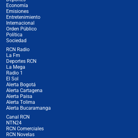
crece el pulso por la elección del
Economía
contralor
Emisiones
Entretenimiento
Internacional
🔴 EN VIVO | Noticiero La FM con
Orden Público
Juan Lozano - 6 de agosto de 2026
Política
Sociedad
RCN Radio
¿Por qué De la Espriella gobernará
La Fm
desde Barranquilla? Experto explica
la razón
Deportes RCN
La Mega
Radio 1
El Sol
Alerta Bogotá
Alerta Cartagena
Alerta Paisa
Alerta Tolima
Alerta Bucaramanga
Canal RCN
NTN24
RCN Comerciales
RCN Novelas