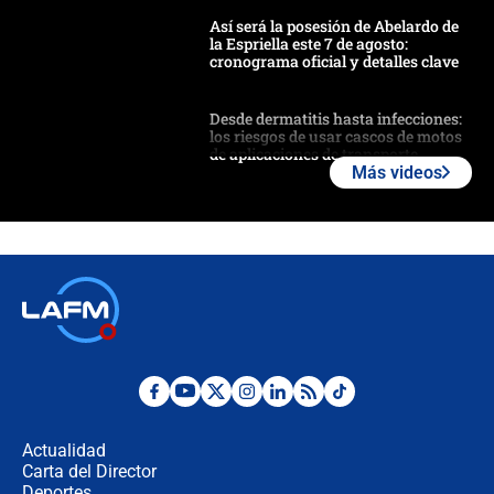
Así será la posesión de Abelardo de
la Espriella este 7 de agosto:
cronograma oficial y detalles clave
Desde dermatitis hasta infecciones:
los riesgos de usar cascos de motos
de aplicaciones de transporte
Más videos
¿Cómo comprar dólares desde el
celular? Requisitos, pasos y
recomendaciones
Las seis de las 6 con Juan Lozano |
jueves 6 de agosto de 2026
Posesión de Abelardo De La Espriella
en Cali: ¿qué pasará con los
congresistas del Pacto Histórico que
Actualidad
no asistirán?
Carta del Director
Álvaro Uribe asistirá a la posesión y
Deportes