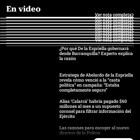
En video
Ver nota completa
Ver nota completa
Ver nota completa
Ver nota completa
Ver nota completa
Ver nota completa
Ver nota completa
Ver nota completa
Ver nota completa
Ver nota completa
¿Por qué De la Espriella gobernará
desde Barranquilla? Experto explica
la razón
Estratega de Abelardo de la Espriella
revela cómo venció a la “casta
política” en campaña: “Estaba
completamente seguro”
Alias ‘Calarcá’ habría pagado $60
millones al mes a un supuesto
coronel para filtrar información del
Ejército
Las razones para escoger al nuevo
director de la Policía