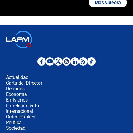
Más videos
"Prohibir es la salida fácil": ¿Qué
futuro les espera a las cabalgatas en
Colombia?
Ministro de Defensa no descarta el
uso de la UNDMO ante posibles
disturbios durante la posesión
"No hubo fraude ni posibilidad de
fraude": Auditoría respondió a
señalamientos de Petro sobre
Actualidad
elección de Abelardo de La Espriella
Carta del Director
Tras su posesión, presidente De la
Deportes
Espriella empieza gira por regiones
Economía
donde perdió
Emisiones
Entretenimiento
Internacional
Las seis de las 6 con Juan Lozano |
Orden Público
miércoles 5 de agosto de 2026
Política
Sociedad