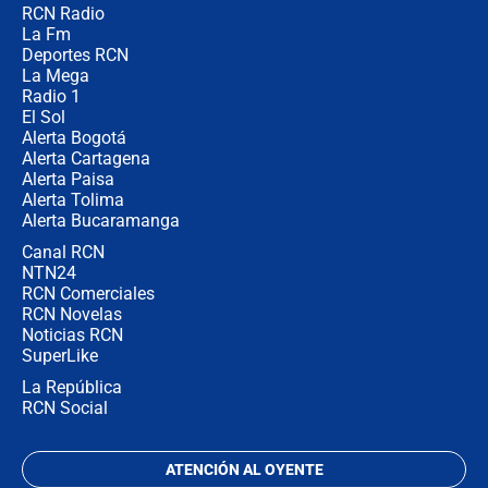
RCN Radio
🔴 EN VIVO | Noticiero La FM con
La Fm
Juan Lozano - 5 de agosto de 2026
Deportes RCN
La Mega
Radio 1
El Sol
Alerta Bogotá
Alerta Cartagena
Alerta Paisa
Alerta Tolima
Alerta Bucaramanga
Canal RCN
NTN24
RCN Comerciales
RCN Novelas
Noticias RCN
SuperLike
La República
RCN Social
ATENCIÓN AL OYENTE