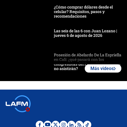
¿Cómo comprar dólares desde el
celular? Requisitos, pasos y
recomendaciones
Las seis de las 6 con Juan Lozano |
jueves 6 de agosto de 2026
Posesión de Abelardo De La Espriella
en Cali: ¿qué pasará con los
congresistas del Pacto Histórico que
no asistirán?
Más videos
Álvaro Uribe asistirá a la posesión y
crece el pulso por la elección del
contralor
🔴 EN VIVO | Noticiero La FM con
Juan Lozano - 6 de agosto de 2026
¿Por qué De la Espriella gobernará