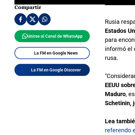
Compartir
Rusia resp
Estados Un
Unirse al Canal de WhatsApp
para encont
informó el
La FM en Google News
rusa.
La FM en Google Discover
"Considera
EEUU sobre 
Maduro
, e
Schetinin, 
Lea tambié
referendo 