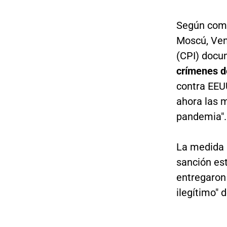
Según come
Moscú, Ven
(CPI) docu
crímenes d
contra EEUU
ahora las m
pandemia".
La medida 
sanción est
entregaron 
ilegítimo" 