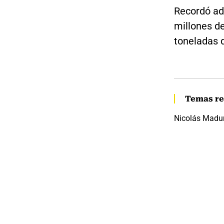
Recordó ad
millones d
toneladas d
Temas re
Nicolás Madu