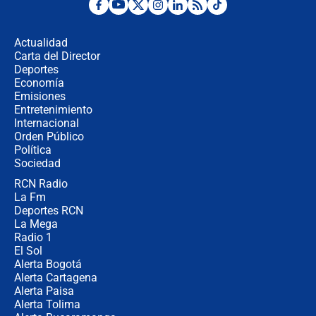
Tras su posesión, presidente De la
Espriella empieza gira por regiones
donde perdió
Actualidad
Carta del Director
Las seis de las 6 con Juan Lozano |
Deportes
miércoles 5 de agosto de 2026
Economía
Emisiones
Entretenimiento
Internacional
🔴 EN VIVO | Noticiero La FM con
Orden Público
Juan Lozano - 5 de agosto de 2026
Política
Sociedad
RCN Radio
La petición de los empresarios al
La Fm
gobierno de De la Espriella antes del
Congreso de la ANDI
Deportes RCN
La Mega
Radio 1
El Sol
Alerta Bogotá
Alerta Cartagena
Alerta Paisa
Alerta Tolima