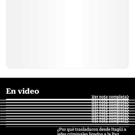
En video
Ver nota completa
Ver nota completa
Ver nota completa
Ver nota completa
Ver nota completa
Ver nota completa
Ver nota completa
Ver nota completa
Ver nota completa
Ver nota completa
¿Por qué trasladaron desde Itagüí a
jefes criminales ligados a la Paz