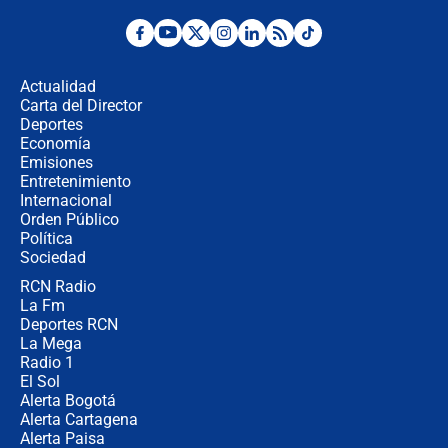
¿La posesión de Abelardo De la
Espriella en Cali inicia la
descentralización en Colombia? Esto
Actualidad
respondió el alcalde Eder
Carta del Director
Así será la posesión de Abelardo de
Deportes
la Espriella este 7 de agosto:
Economía
cronograma oficial y detalles clave
Emisiones
Entretenimiento
Internacional
Desde dermatitis hasta infecciones:
Orden Público
los riesgos de usar cascos de motos
Política
de aplicaciones de transporte
Sociedad
RCN Radio
¿Cómo comprar dólares desde el
La Fm
celular? Requisitos, pasos y
recomendaciones
Deportes RCN
La Mega
Radio 1
El Sol
Alerta Bogotá
Alerta Cartagena
Alerta Paisa