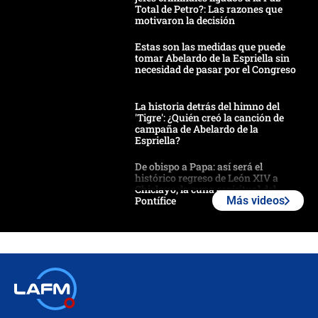
Total de Petro?: Las razones que
motivaron la decisión
Estas son las medidas que puede
tomar Abelardo de la Espriella sin
necesidad de pasar por el Congreso
La historia detrás del himno del
'Tigre': ¿Quién creó la canción de
campaña de Abelardo de la
Espriella?
De obispo a Papa: así será el
histórico regreso de León XIV a
Chiclayo, la cuna espiritual del
Pontífice
Más videos
Polémica por rabino, pastor y
sacerdote en la posesión de Abelardo
de la Espriella: ¿Se violó el Estado
laico?
🔴 EN VIVO | Primer discurso de
Abelardo de la Espriella como
presidente de Colombia