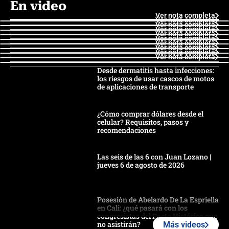
En video
Ver nota completa
Ver nota completa
Ver nota completa
Ver nota completa
Ver nota completa
Ver nota completa
Ver nota completa
Ver nota completa
Ver nota completa
Ver nota completa
Desde dermatitis hasta infecciones:
los riesgos de usar cascos de motos
de aplicaciones de transporte
¿Cómo comprar dólares desde el
celular? Requisitos, pasos y
recomendaciones
Las seis de las 6 con Juan Lozano |
jueves 6 de agosto de 2026
Posesión de Abelardo De La Espriella
en Cali: ¿qué pasará con los
congresistas del Pacto Histórico que
no asistirán?
Más videos