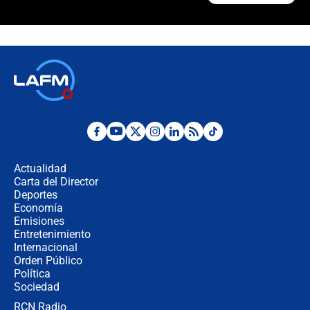
Álvaro Uribe asistirá a la posesión y
crece el pulso por la elección del
contralor
🔴 EN VIVO | Noticiero La FM con
Juan Lozano - 6 de agosto de 2026
¿Por qué De la Espriella gobernará
desde Barranquilla? Experto explica
la razón
Actualidad
Carta del Director
Estratega de Abelardo de la Espriella
Deportes
revela cómo venció a la “casta
Economía
política” en campaña: “Estaba
Emisiones
completamente seguro”
Entretenimiento
Internacional
Alias ‘Calarcá’ habría pagado $60
Orden Público
millones al mes a un supuesto
Política
coronel para filtrar información del
Ejército
Sociedad
RCN Radio