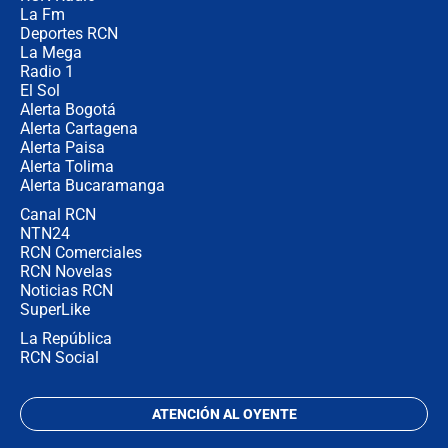
Las razones para escoger al nuevo
La Fm
director de la Policía
Deportes RCN
La Mega
Radio 1
El Sol
Alerta Bogotá
Alerta Cartagena
Alerta Paisa
Alerta Tolima
Alerta Bucaramanga
Canal RCN
NTN24
RCN Comerciales
RCN Novelas
Noticias RCN
SuperLike
La República
RCN Social
ATENCIÓN AL OYENTE