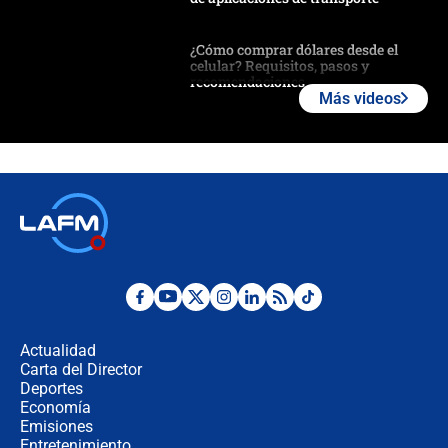
¿Cómo comprar dólares desde el
celular? Requisitos, pasos y
recomendaciones
Más videos
Las seis de las 6 con Juan Lozano |
jueves 6 de agosto de 2026
Posesión de Abelardo De La Espriella
en Cali: ¿qué pasará con los
congresistas del Pacto Histórico que
no asistirán?
Álvaro Uribe asistirá a la posesión y
crece el pulso por la elección del
contralor
Actualidad
Carta del Director
🔴 EN VIVO | Noticiero La FM con
Deportes
Juan Lozano - 6 de agosto de 2026
Economía
Emisiones
Entretenimiento