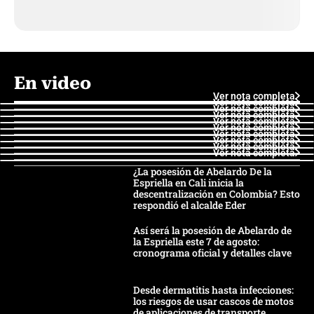
En video
Ver nota completa
Ver nota completa
Ver nota completa
Ver nota completa
Ver nota completa
Ver nota completa
Ver nota completa
Ver nota completa
Ver nota completa
Ver nota completa
¿La posesión de Abelardo De la
Espriella en Cali inicia la
descentralización en Colombia? Esto
respondió el alcalde Eder
Así será la posesión de Abelardo de
la Espriella este 7 de agosto:
cronograma oficial y detalles clave
Desde dermatitis hasta infecciones:
los riesgos de usar cascos de motos
de aplicaciones de transporte