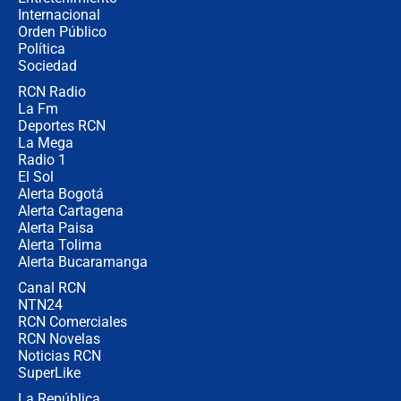
Internacional
¿Por qué De la Espriella gobernará
Orden Público
desde Barranquilla? Experto explica
Política
la razón
Sociedad
RCN Radio
Estratega de Abelardo de la Espriella
La Fm
revela cómo venció a la “casta
política” en campaña: “Estaba
Deportes RCN
completamente seguro”
La Mega
Radio 1
El Sol
Alerta Bogotá
Alerta Cartagena
Alerta Paisa
Alerta Tolima
Alerta Bucaramanga
Canal RCN
NTN24
RCN Comerciales
RCN Novelas
Noticias RCN
SuperLike
La República