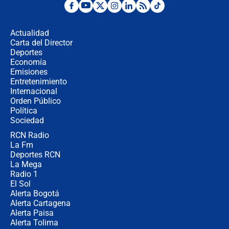
Desde dermatitis hasta infecciones:
los riesgos de usar cascos de motos
de aplicaciones de transporte
Actualidad
Carta del Director
¿Cómo comprar dólares desde el
Deportes
celular? Requisitos, pasos y
Economía
recomendaciones
Emisiones
Entretenimiento
Internacional
Las seis de las 6 con Juan Lozano |
Orden Público
jueves 6 de agosto de 2026
Política
Sociedad
RCN Radio
Posesión de Abelardo De La Espriella
La Fm
en Cali: ¿qué pasará con los
congresistas del Pacto Histórico que
Deportes RCN
no asistirán?
La Mega
Radio 1
El Sol
Alerta Bogotá
Alerta Cartagena
Alerta Paisa
Alerta Tolima