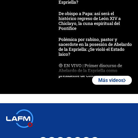
Espriella?
De obispo a Papa: así será el
histórico regreso de León XIV a
Chiclayo, la cuna espiritual del
Pontífice
Polémica por rabino, pastor y
sacerdote en la posesión de Abelardo
de la Espriella: ¿Se violó el Estado
laico?
🔴 EN VIVO | Primer discurso de
Abelardo de la Espriella como
presidente de Colombia
Más videos
¿La posesión de Abelardo De la
Espriella en Cali inicia la
descentralización en Colombia? Esto
respondió el alcalde Eder
Así será la posesión de Abelardo de
la Espriella este 7 de agosto:
cronograma oficial y detalles clave