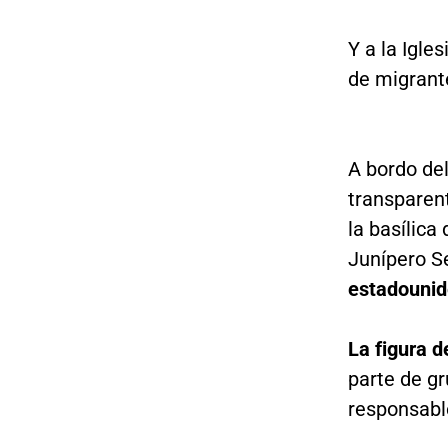
Y a la Igle
de migrant
A bordo de
transparent
la basílica
Junípero S
estadounid
La figura 
parte de g
responsable