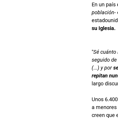
En un país 
población
-
estadounid
su Iglesia.
"
Sé cuánto l
seguido de 
(...) y por
s
repitan nu
largo discu
Unos 6.400
a menores
creen que 