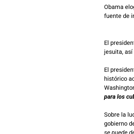
Obama elog
fuente de i
El presiden
jesuita, así
El presiden
histórico 
Washington
para los c
Sobre la lu
gobierno de
se puede de