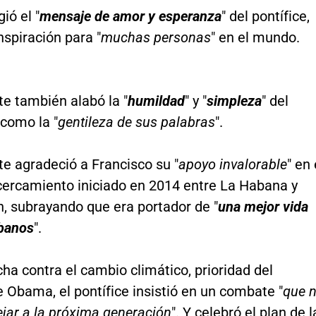
ió el "
mensaje de amor y esperanza
" del pontífice,
nspiración para "
muchas personas
" en el mundo.
te también alabó la "
humildad
" y "
simpleza
" del
 como la "
gentileza de sus palabras
".
te agradeció a Francisco su "
apoyo invalorable
" en 
acercamiento iniciado en 2014 entre La Habana y
, subrayando que era portador de "
una mejor vida
ubanos
".
cha contra el cambio climático, prioridad del
 Obama, el pontífice insistió en un combate "
que 
jar a la próxima generación
". Y celebró el plan de l