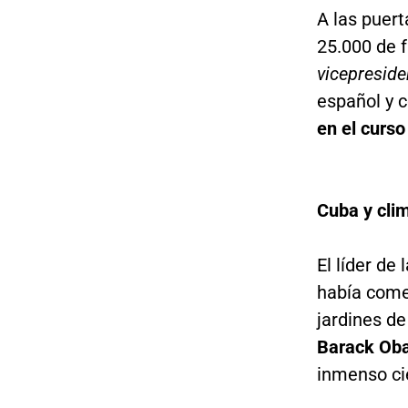
A las puert
25.000 de f
vicepreside
español y c
en el curso
Cuba y cli
El líder de
había come
jardines de
Barack Ob
inmenso cie