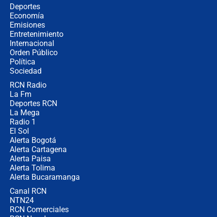
Así será la posesión de Abelardo de
Deportes
la Espriella este 7 de agosto:
Economía
cronograma oficial y detalles clave
Emisiones
Entretenimiento
Internacional
Desde dermatitis hasta infecciones:
Orden Público
los riesgos de usar cascos de motos
Política
de aplicaciones de transporte
Sociedad
RCN Radio
¿Cómo comprar dólares desde el
La Fm
celular? Requisitos, pasos y
recomendaciones
Deportes RCN
La Mega
Radio 1
El Sol
Alerta Bogotá
Alerta Cartagena
Alerta Paisa
Alerta Tolima
Alerta Bucaramanga
Canal RCN
NTN24
RCN Comerciales