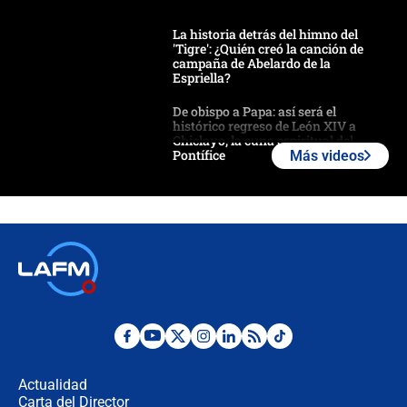
La historia detrás del himno del
'Tigre': ¿Quién creó la canción de
campaña de Abelardo de la
Espriella?
De obispo a Papa: así será el
histórico regreso de León XIV a
Chiclayo, la cuna espiritual del
Pontífice
Más videos
Polémica por rabino, pastor y
sacerdote en la posesión de Abelardo
de la Espriella: ¿Se violó el Estado
laico?
🔴 EN VIVO | Primer discurso de
Abelardo de la Espriella como
presidente de Colombia
¿La posesión de Abelardo De la
Espriella en Cali inicia la
descentralización en Colombia? Esto
Actualidad
respondió el alcalde Eder
Carta del Director