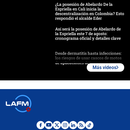
¿La posesión de Abelardo De la
Espriella en Cali inicia la
descentralización en Colombia? Esto
respondió el alcalde Eder
Así será la posesión de Abelardo de
la Espriella este 7 de agosto:
cronograma oficial y detalles clave
Desde dermatitis hasta infecciones:
los riesgos de usar cascos de motos
de aplicaciones de transporte
Más videos
¿Cómo comprar dólares desde el
celular? Requisitos, pasos y
recomendaciones
Las seis de las 6 con Juan Lozano |
jueves 6 de agosto de 2026
Posesión de Abelardo De La Espriella