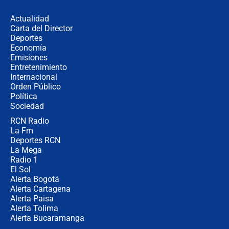
en Cali: ¿qué pasará con los
congresistas del Pacto Histórico que
Actualidad
no asistirán?
Carta del Director
Álvaro Uribe asistirá a la posesión y
Deportes
crece el pulso por la elección del
Economía
contralor
Emisiones
Entretenimiento
Internacional
🔴 EN VIVO | Noticiero La FM con
Orden Público
Juan Lozano - 6 de agosto de 2026
Política
Sociedad
RCN Radio
¿Por qué De la Espriella gobernará
La Fm
desde Barranquilla? Experto explica
la razón
Deportes RCN
La Mega
Radio 1
El Sol
Alerta Bogotá
Alerta Cartagena
Alerta Paisa
Alerta Tolima
Alerta Bucaramanga