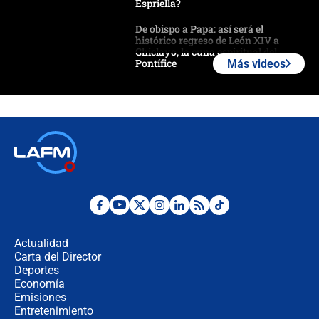
Espriella?
De obispo a Papa: así será el
histórico regreso de León XIV a
Chiclayo, la cuna espiritual del
Pontífice
Más videos
Polémica por rabino, pastor y
sacerdote en la posesión de Abelardo
de la Espriella: ¿Se violó el Estado
laico?
🔴 EN VIVO | Primer discurso de
Abelardo de la Espriella como
presidente de Colombia
¿La posesión de Abelardo De la
Espriella en Cali inicia la
descentralización en Colombia? Esto
Actualidad
respondió el alcalde Eder
Carta del Director
Así será la posesión de Abelardo de
Deportes
la Espriella este 7 de agosto:
Economía
cronograma oficial y detalles clave
Emisiones
Entretenimiento