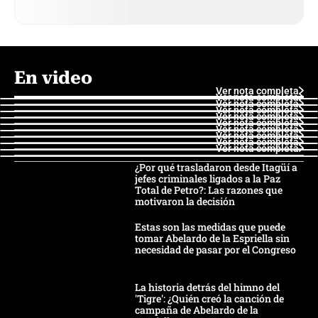
En video
Ver nota completa
Ver nota completa
Ver nota completa
Ver nota completa
Ver nota completa
Ver nota completa
Ver nota completa
Ver nota completa
Ver nota completa
Ver nota completa
¿Por qué trasladaron desde Itagüí a
jefes criminales ligados a la Paz
Total de Petro?: Las razones que
motivaron la decisión
Estas son las medidas que puede
tomar Abelardo de la Espriella sin
necesidad de pasar por el Congreso
La historia detrás del himno del
'Tigre': ¿Quién creó la canción de
campaña de Abelardo de la