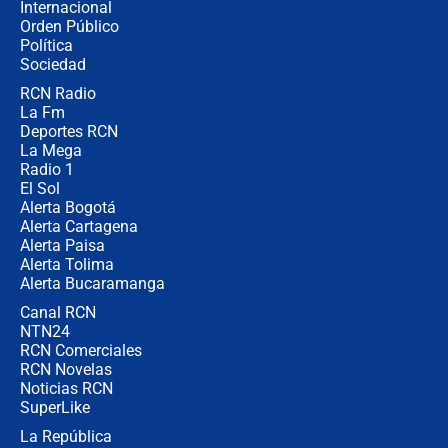
Internacional
Desde dermatitis hasta infecciones:
Orden Público
los riesgos de usar cascos de motos
Política
de aplicaciones de transporte
Sociedad
RCN Radio
¿Cómo comprar dólares desde el
La Fm
celular? Requisitos, pasos y
recomendaciones
Deportes RCN
La Mega
Radio 1
El Sol
Alerta Bogotá
Alerta Cartagena
Alerta Paisa
Alerta Tolima
Alerta Bucaramanga
Canal RCN
NTN24
RCN Comerciales
RCN Novelas
Noticias RCN
SuperLike
La República