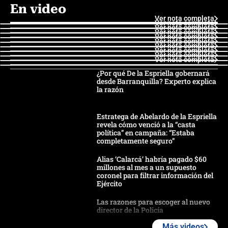
En video
Ver nota completa
Ver nota completa
Ver nota completa
Ver nota completa
Ver nota completa
Ver nota completa
Ver nota completa
Ver nota completa
Ver nota completa
Ver nota completa
¿Por qué De la Espriella gobernará
desde Barranquilla? Experto explica
la razón
Estratega de Abelardo de la Espriella
revela cómo venció a la “casta
política” en campaña: “Estaba
completamente seguro”
Alias ‘Calarcá’ habría pagado $60
millones al mes a un supuesto
coronel para filtrar información del
Ejército
Las razones para escoger al nuevo
director de la Policía
Más videos