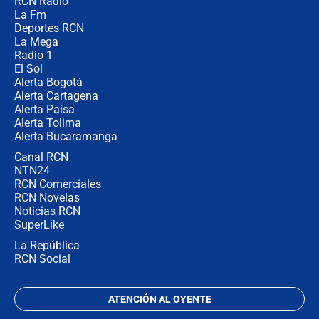
RCN Radio
🔴 EN VIVO | Noticiero La FM con
La Fm
Juan Lozano - 5 de agosto de 2026
Deportes RCN
La Mega
Radio 1
El Sol
Alerta Bogotá
Alerta Cartagena
Alerta Paisa
Alerta Tolima
Alerta Bucaramanga
Canal RCN
NTN24
RCN Comerciales
RCN Novelas
Noticias RCN
SuperLike
La República
RCN Social
ATENCIÓN AL OYENTE