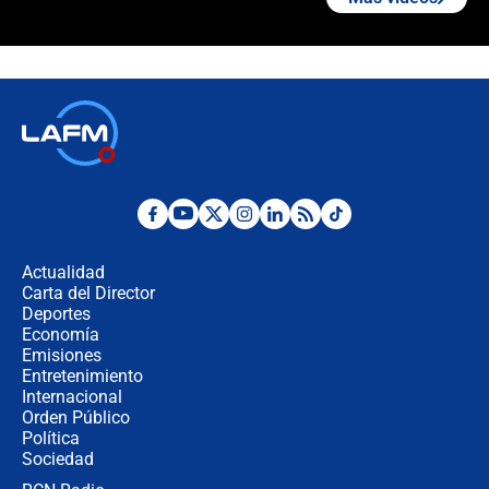
"Prohibir es la salida fácil": ¿Qué
futuro les espera a las cabalgatas en
Colombia?
Ministro de Defensa no descarta el
uso de la UNDMO ante posibles
disturbios durante la posesión
"No hubo fraude ni posibilidad de
fraude": Auditoría respondió a
señalamientos de Petro sobre
Actualidad
elección de Abelardo de La Espriella
Carta del Director
Tras su posesión, presidente De la
Deportes
Espriella empieza gira por regiones
Economía
donde perdió
Emisiones
Entretenimiento
Internacional
Las seis de las 6 con Juan Lozano |
Orden Público
miércoles 5 de agosto de 2026
Política
Sociedad