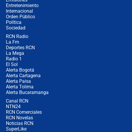
completamente seguro”
Entretenimiento
Internacional
Alias ‘Calarcá’ habría pagado $60
Orden Público
millones al mes a un supuesto
Política
coronel para filtrar información del
Ejército
Sociedad
RCN Radio
Las razones para escoger al nuevo
La Fm
director de la Policía
Deportes RCN
La Mega
Radio 1
El Sol
Alerta Bogotá
Alerta Cartagena
Alerta Paisa
Alerta Tolima
Alerta Bucaramanga
Canal RCN
NTN24
RCN Comerciales
RCN Novelas
Noticias RCN
SuperLike